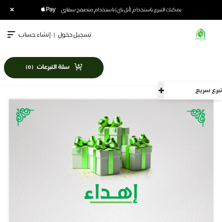
×
يمكنك التبرع باستخدام (أبل باي) باستخدام متصفح سفاري
تسجيل دخول
|
إنشاء حساب
سلة التبرعات
)
0
(
تبرع سريع