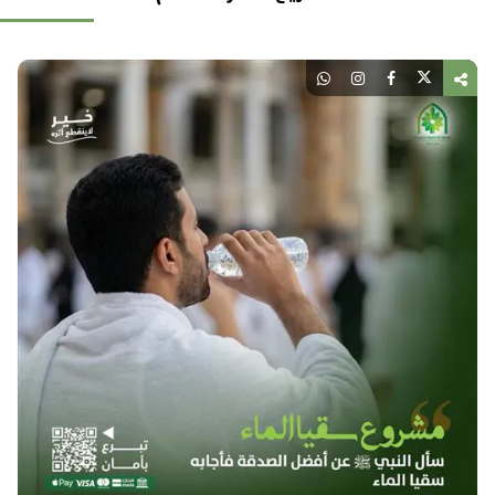
يع
لم