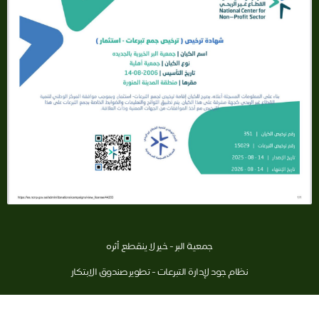
جمعية البر - خير لا ينقطع أثره
نظام جود لإدارة التبرعات - تطوير صندوق الابتكار