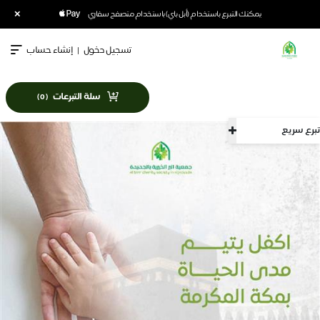
×
يمكنك التبرع باستخدام (أبل باي) باستخدام متصفح سفاري
تسجيل دخول
|
إنشاء حساب
سلة التبرعات
)
0
(
تبرع سريع