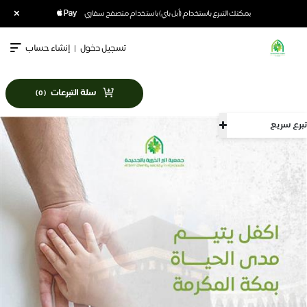
×
يمكنك التبرع باستخدام (أبل باي) باستخدام متصفح سفاري
تسجيل دخول
|
إنشاء حساب
سلة التبرعات
)
0
(
تبرع سريع