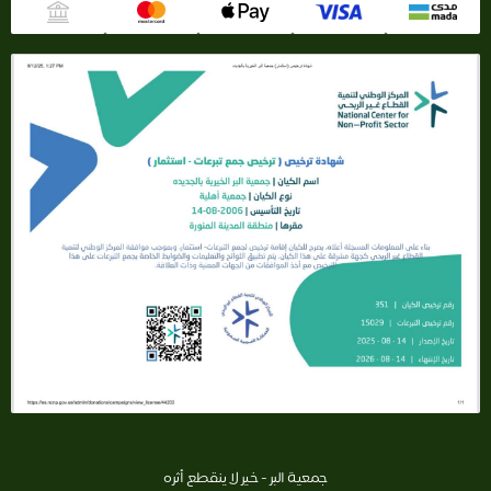
جمعية البر - خير لا ينقطع أثره