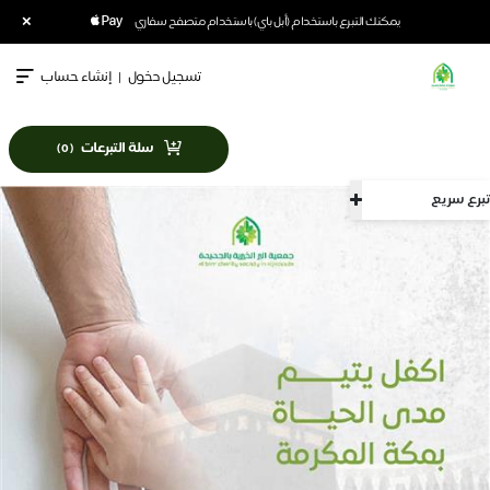
×
يمكنك التبرع باستخدام (أبل باي) باستخدام متصفح سفاري
تسجيل دخول
|
إنشاء حساب
سلة التبرعات
)
0
(
تبرع سريع