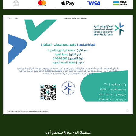
جمعية البر - خير لا ينقطع أثره