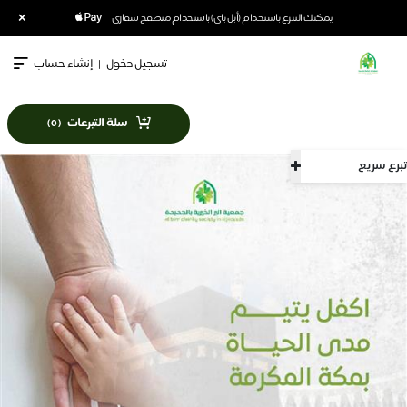
×
يمكنك التبرع باستخدام (أبل باي) باستخدام متصفح سفاري
تسجيل دخول
|
إنشاء حساب
سلة التبرعات
)
0
(
تبرع سريع