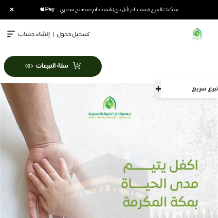
×
يمكنك التبرع باستخدام (أبل باي) باستخدام متصفح سفاري
تسجيل دخول
|
إنشاء حساب
سلة التبرعات
)
0
(
تبرع سريع