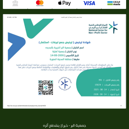
جمعية البر - خير لا ينقطع أثره