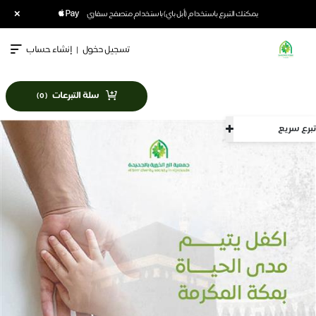
×
يمكنك التبرع باستخدام (أبل باي) باستخدام متصفح سفاري
تسجيل دخول
|
إنشاء حساب
سلة التبرعات
)
0
(
تبرع سريع