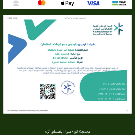
جمعية البر - خير لا ينقطع أثره